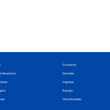
o
Contacto
e Nosotros
Súmate
esas
Ingresa
gios
Equipo
cias
Voluntariado