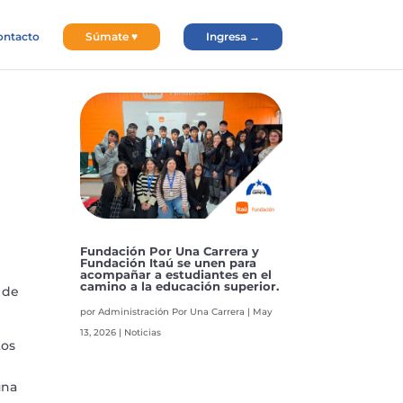
ontacto
Súmate ♥
Ingresa →
Fundación Por Una Carrera y
Fundación Itaú se unen para
acompañar a estudiantes en el
camino a la educación superior.
 de
por
Administración Por Una Carrera
|
May
13, 2026
|
Noticias
tos
una