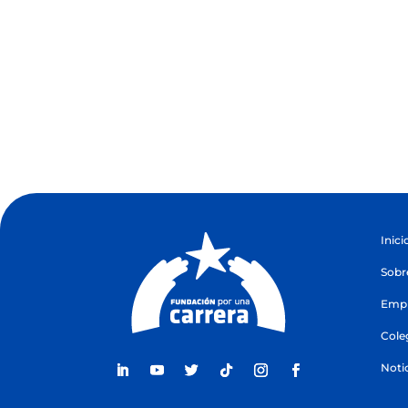
Inici
Sobr
Empr
Cole
Noti