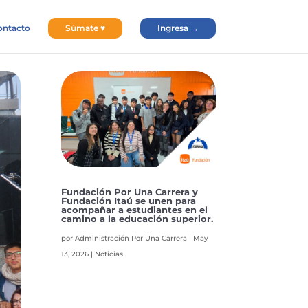
ontacto
Súmate ♥
Ingresa →
Fundación Por Una Carrera y
Fundación Itaú se unen para
acompañar a estudiantes en el
camino a la educación superior.
por
Administración Por Una Carrera
|
May
13, 2026
|
Noticias