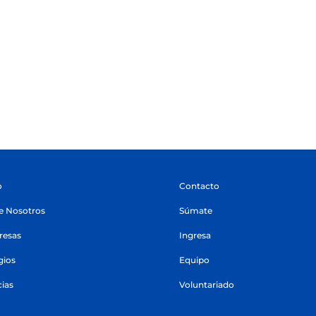
o
Contacto
e Nosotros
Súmate
esas
Ingresa
gios
Equipo
cias
Voluntariado