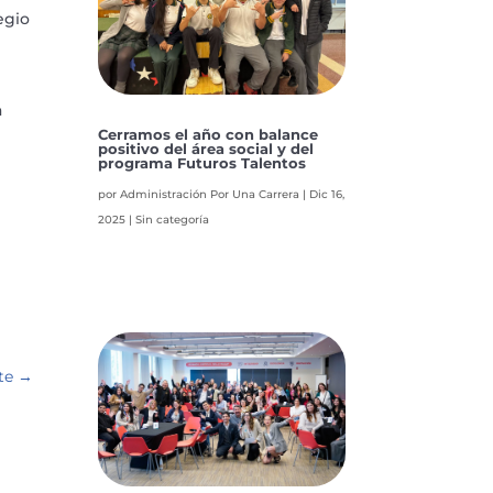
egio
a
Cerramos el año con balance
positivo del área social y del
programa Futuros Talentos
por
Administración Por Una Carrera
|
Dic 16,
2025
|
Sin categoría
te
→