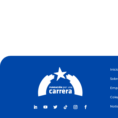
Inici
Sobr
Empr
Cole
Noti