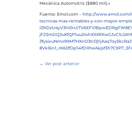
Mecánica Automotriz ($880 mil).»
Fuente: Emol.com –
http://www.emol.com/no
tecnicas-mas-rentables-y-con-mayor-empl
lZKDzU4yV3hl0rUiTV6EFVlBpwEDRgFW8E
jF23mDQ3uXfQP1uu2IohXXXRXwGJvC1L0AY8
3fysixuNmo99M7HXnO3tr0jYjAaqToy5kcRa
8Vk16n1_rK60fDp14ifDXheAkjsf3h7C9P7_
←
Ver post anterior