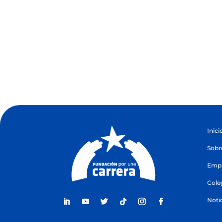
Inici
Sobr
Empr
Cole
Noti