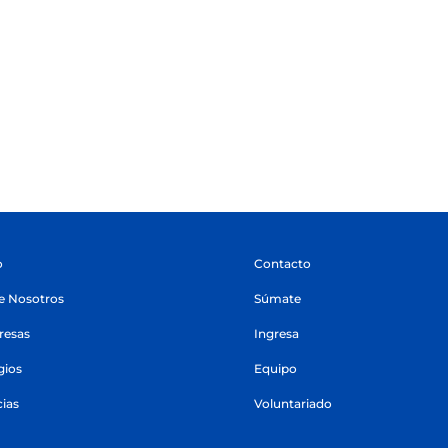
o
Contacto
e Nosotros
Súmate
esas
Ingresa
gios
Equipo
cias
Voluntariado