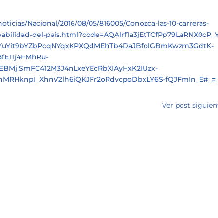
ticias/Nacional/2016/08/05/816005/Conozca-las-10-carreras-
eabilidad-del-pais.html?code=AQAlrf1a3jEtTCfPp79LaRNX0cP_Y
YuYit9bYZbPcqNYqxKPXQdMEhTb4DaJBfolGBmKwzm3GdtK-
fETIj4FMhRu-
JEBMjISmFC412M3J4nLxeYEcRbXIAyHxK2IUzx-
3FnMRHknpI_XhnV2lh6iQKJFr2oRdvcpoDbxLY6S-fQJFmIn_E#_=
Ver post siguien