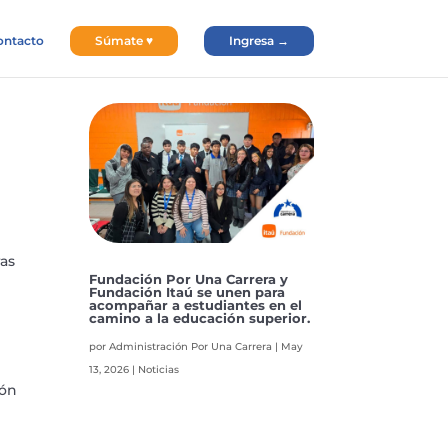
ontacto
Súmate ♥
Ingresa →
ras
Fundación Por Una Carrera y
Fundación Itaú se unen para
acompañar a estudiantes en el
camino a la educación superior.
por
Administración Por Una Carrera
|
May
13, 2026
|
Noticias
lón