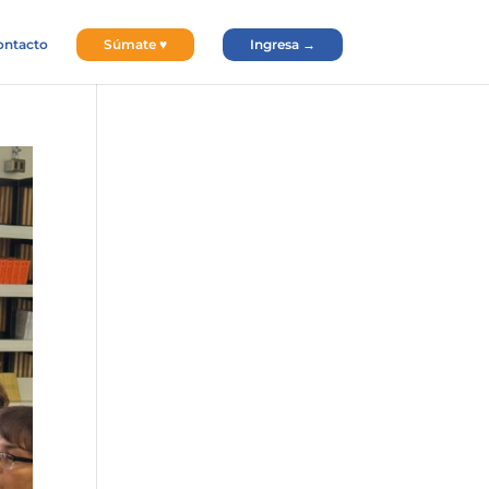
ontacto
Súmate ♥
Ingresa →