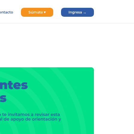
ontacto
Súmate ♥
Ingresa →